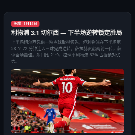
英超 · 1月14日
利物浦 3:1 切尔西 — 下半场逆转锁定胜局
上半场切尔西凭借一粒点球取得领先，但利物浦在下半场第
58 至 72 分钟连入三球完成逆转。萨拉赫贡献两射一传，获
评全场最佳。射门比 21:9，控球率利物浦 62% 占据绝对优
势。