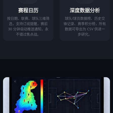
赛程日历
深度数据分析
按日期、联赛、球队三维筛
球队/球员数据榜、历史交
选，支持订阅提醒，赛前
锋记录、赛季积分榜，所有
30 分钟自动推送通知，永
数据可导出为 CSV 供进一
不错过焦点战。
步研究。