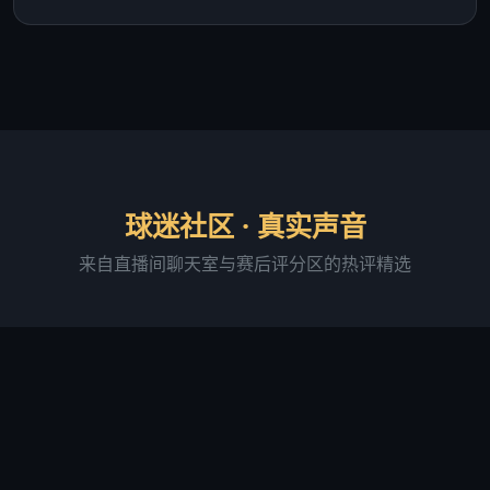
球迷社区 · 真实声音
来自直播间聊天室与赛后评分区的热评精选
阿森纳铁粉·老张
直播间活跃用户 · 连续签到 287 天
"足球吧的直播画质确实稳，我用 4G 网络看球赛基本
没卡过。最满意的是进球弹窗提醒功能，有时候切出