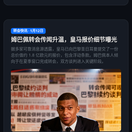
转会快讯 · 1月12日
姆巴佩转会传闻升温，皇马报价细节曝光
据多家可靠消息源透露，皇马已向巴黎圣日耳曼提交了一份
总价值约 1.8 亿欧元的报价，包含浮动条款。姆巴佩本人倾
向于在夏季窗口完成转会，双方谈判进入关键阶段。