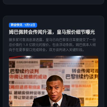
转会快讯 · 1月12日
姆巴佩转会传闻升温，皇马报价细节曝光
据多家可靠消息源透露，皇马已向巴黎圣日耳曼提交了一份
总价值约 1.8 亿欧元的报价，包含浮动条款。姆巴佩本人倾
向于在夏季窗口完成转会，双方谈判进入关键阶段。