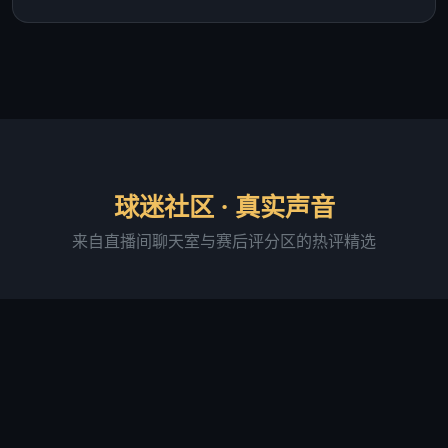
球迷社区 · 真实声音
来自直播间聊天室与赛后评分区的热评精选
阿森纳铁粉·老张
直播间活跃用户 · 连续签到 287 天
"足球吧的直播画质确实稳，我用 4G 网络看球赛基本
没卡过。最满意的是进球弹窗提醒功能，有时候切出