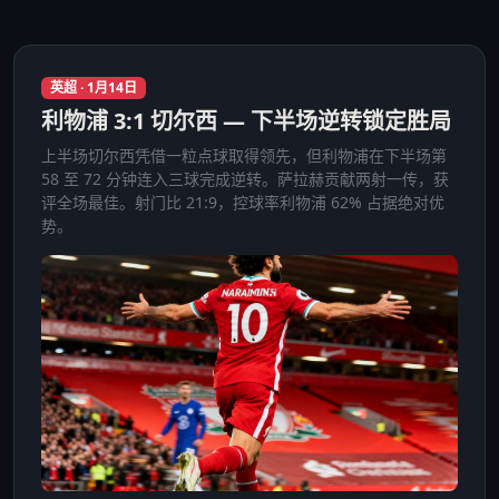
英超 · 1月14日
利物浦 3:1 切尔西 — 下半场逆转锁定胜局
上半场切尔西凭借一粒点球取得领先，但利物浦在下半场第
58 至 72 分钟连入三球完成逆转。萨拉赫贡献两射一传，获
评全场最佳。射门比 21:9，控球率利物浦 62% 占据绝对优
势。