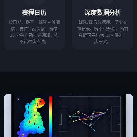
赛程日历
深度数据分析
按日期、联赛、球队三维筛
球队/球员数据榜、历史交
选，支持订阅提醒，赛前
锋记录、赛季积分榜，所有
30 分钟自动推送通知，永
数据可导出为 CSV 供进一
不错过焦点战。
步研究。