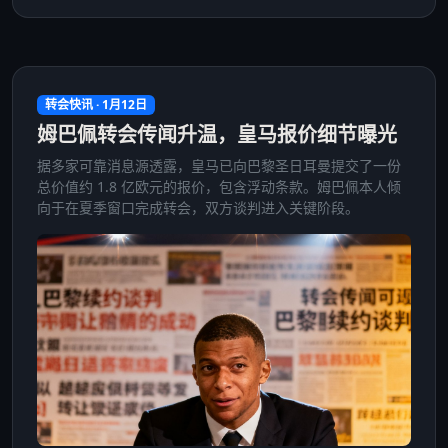
转会快讯 · 1月12日
姆巴佩转会传闻升温，皇马报价细节曝光
据多家可靠消息源透露，皇马已向巴黎圣日耳曼提交了一份
总价值约 1.8 亿欧元的报价，包含浮动条款。姆巴佩本人倾
向于在夏季窗口完成转会，双方谈判进入关键阶段。