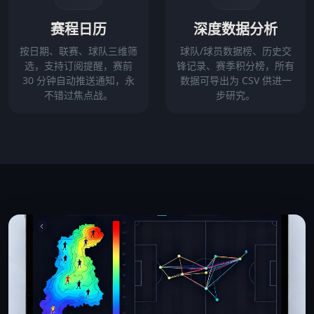
赛程日历
深度数据分析
按日期、联赛、球队三维筛
球队/球员数据榜、历史交
选，支持订阅提醒，赛前
锋记录、赛季积分榜，所有
30 分钟自动推送通知，永
数据可导出为 CSV 供进一
不错过焦点战。
步研究。