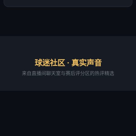
球迷社区 · 真实声音
来自直播间聊天室与赛后评分区的热评精选
阿森纳铁粉·老张
直播间活跃用户 · 连续签到 287 天
"足球吧的直播画质确实稳，我用 4G 网络看球赛基本
没卡过。最满意的是进球弹窗提醒功能，有时候切出