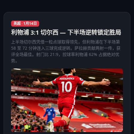
英超 · 1月14日
利物浦 3:1 切尔西 — 下半场逆转锁定胜局
上半场切尔西凭借一粒点球取得领先，但利物浦在下半场第
58 至 72 分钟连入三球完成逆转。萨拉赫贡献两射一传，获
评全场最佳。射门比 21:9，控球率利物浦 62% 占据绝对优
势。