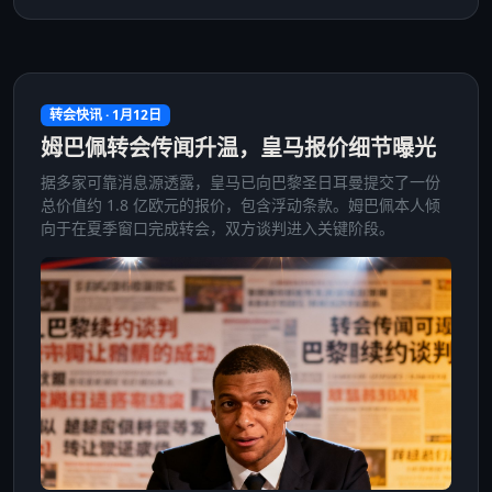
转会快讯 · 1月12日
姆巴佩转会传闻升温，皇马报价细节曝光
据多家可靠消息源透露，皇马已向巴黎圣日耳曼提交了一份
总价值约 1.8 亿欧元的报价，包含浮动条款。姆巴佩本人倾
向于在夏季窗口完成转会，双方谈判进入关键阶段。