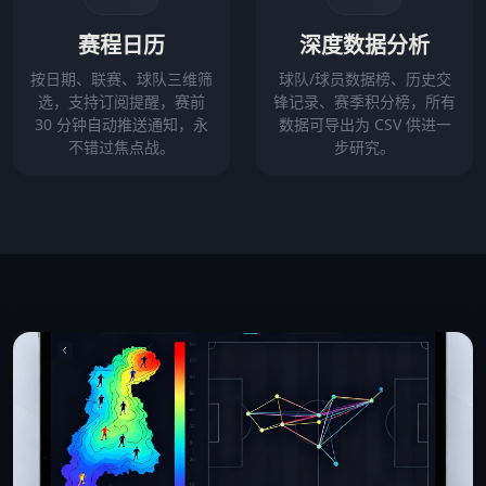
赛程日历
深度数据分析
按日期、联赛、球队三维筛
球队/球员数据榜、历史交
选，支持订阅提醒，赛前
锋记录、赛季积分榜，所有
30 分钟自动推送通知，永
数据可导出为 CSV 供进一
不错过焦点战。
步研究。