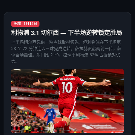
英超 · 1月14日
利物浦 3:1 切尔西 — 下半场逆转锁定胜局
上半场切尔西凭借一粒点球取得领先，但利物浦在下半场第
58 至 72 分钟连入三球完成逆转。萨拉赫贡献两射一传，获
评全场最佳。射门比 21:9，控球率利物浦 62% 占据绝对优
势。