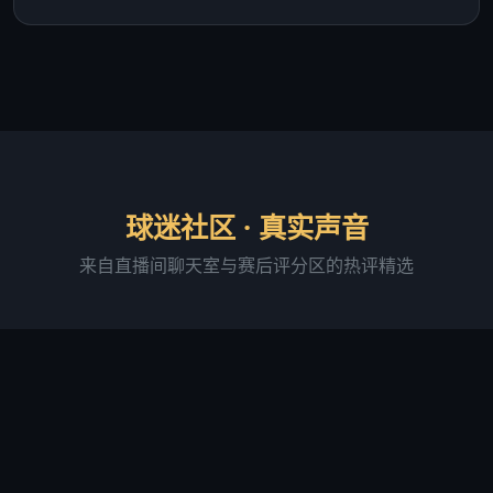
球迷社区 · 真实声音
来自直播间聊天室与赛后评分区的热评精选
阿森纳铁粉·老张
直播间活跃用户 · 连续签到 287 天
"足球吧的直播画质确实稳，我用 4G 网络看球赛基本
没卡过。最满意的是进球弹窗提醒功能，有时候切出