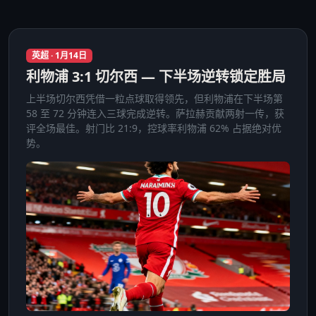
英超 · 1月14日
利物浦 3:1 切尔西 — 下半场逆转锁定胜局
上半场切尔西凭借一粒点球取得领先，但利物浦在下半场第
58 至 72 分钟连入三球完成逆转。萨拉赫贡献两射一传，获
评全场最佳。射门比 21:9，控球率利物浦 62% 占据绝对优
势。