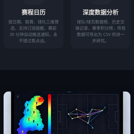
赛程日历
深度数据分析
按日期、联赛、球队三维筛
球队/球员数据榜、历史交
选，支持订阅提醒，赛前
锋记录、赛季积分榜，所有
30 分钟自动推送通知，永
数据可导出为 CSV 供进一
不错过焦点战。
步研究。