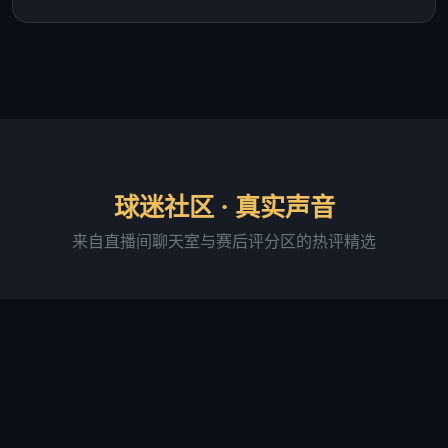
球迷社区 · 真实声音
来自直播间聊天室与赛后评分区的热评精选
阿森纳铁粉·老张
直播间活跃用户 · 连续签到 287 天
"足球吧的直播画质确实稳，我用 4G 网络看球赛基本
没卡过。最满意的是进球弹窗提醒功能，有时候切出