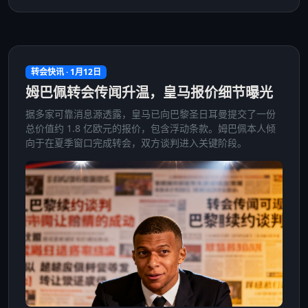
转会快讯 · 1月12日
姆巴佩转会传闻升温，皇马报价细节曝光
据多家可靠消息源透露，皇马已向巴黎圣日耳曼提交了一份
总价值约 1.8 亿欧元的报价，包含浮动条款。姆巴佩本人倾
向于在夏季窗口完成转会，双方谈判进入关键阶段。